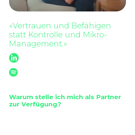
«Vertrauen und Befähigen
statt Kontrolle und Mikro-
Management.»
Varonier Andy
hör dir jetzt unseren Podcast auf
Spotify an
Warum stelle ich mich als Partner
zur Verfügung?
Weil ich es liebe, verfügbares Wissen
lernhungrigen zur Verfügung zu stellen
und dadurch Persönlichkeiten