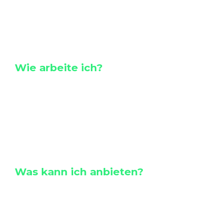
mitzuformen, die Leistungsträger
unserer Gesellschaft werden wollen.
Wie arbeite ich?
Mein Ansatz ist Erfahrenes und
Beobachtetes zugänglich und spürbar
zu machen und beim Betrachter ein
Gefühl der Machbarkeit auszulösen.
Was kann ich anbieten?
Gesprächsführung imberuflichen Umfeld
Motivationsansätze
Unternehmens-Kommunikation