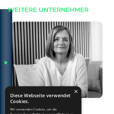
WEITERE UNTERNEHMER
×
Diese Webseite verwendet
Cookies.
Lilian
Roten
Wir verwenden Cookies, um die
Design-Journey